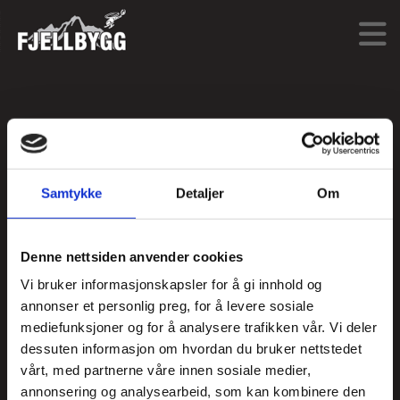
Fjellbygg AS
38 34 59 34
Samtykke
Detaljer
Om
Industriveien 3
NO-4580 Lyngdal
Denne nettsiden anvender cookies
Vi bruker informasjonskapsler for å gi innhold og
post@fjellbygg.no
annonser et personlig preg, for å levere sosiale
mediefunksjoner og for å analysere trafikken vår. Vi deler
dessuten informasjon om hvordan du bruker nettstedet
vårt, med partnerne våre innen sosiale medier,
Ansatte
annonsering og analysearbeid, som kan kombinere den